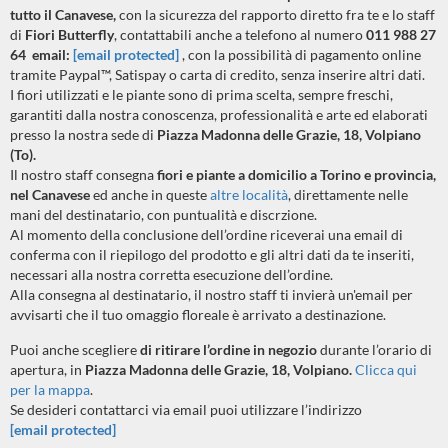
tutto il Canavese,
con la sicurezza del rapporto diretto fra te e lo staff
di
Fiori Butterfly
, contattabili anche a telefono al numero
011 988 27
64 email:
[email protected]
, con la possibilità di pagamento online
tramite Paypal™, Satispay o carta di credito, senza inserire altri dati.
I fiori utilizzati e le piante sono di prima scelta, sempre freschi,
garantiti dalla nostra conoscenza, professionalità e arte ed elaborati
presso la nostra sede di
Piazza Madonna delle Grazie, 18, Volpiano
(To).
Il nostro staff consegna
fiori e piante a domicilio a Torino e provincia,
nel Canavese
ed anche in queste
altre località
, direttamente nelle
mani del destinatario, con puntualità e discrzione.
Al momento della conclusione dell’ordine riceverai una email di
conferma con il riepilogo del prodotto e gli altri dati da te inseriti,
necessari alla nostra corretta esecuzione dell’ordine.
Alla consegna al destinatario, il nostro staff ti invierà un'email per
avvisarti che il tuo omaggio floreale è arrivato a destinazione.
Puoi anche scegliere
di ritirare l’ordine in negozio
durante l’orario di
apertura, in
Piazza Madonna delle Grazie, 18, Volpiano.
Clicca qui
per la mappa
.
Se desideri contattarci via email puoi utilizzare l’indirizzo
[email protected]