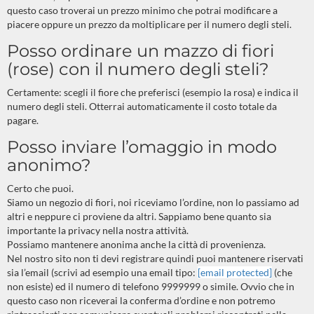
questo caso troverai un prezzo minimo che potrai modificare a
piacere oppure un prezzo da moltiplicare per il numero degli steli.
Posso ordinare un mazzo di fiori
(rose) con il numero degli steli?
Certamente: scegli il fiore che preferisci (esempio la rosa) e indica il
numero degli steli. Otterrai automaticamente il costo totale da
pagare.
Posso inviare l’omaggio in modo
anonimo?
Certo che puoi.
Siamo un negozio di fiori, noi riceviamo l’ordine, non lo passiamo ad
altri e neppure ci proviene da altri. Sappiamo bene quanto sia
importante la privacy nella nostra attività.
Possiamo mantenere anonima anche la città di provenienza.
Nel nostro sito non ti devi registrare quindi puoi mantenere riservati
sia l’email (scrivi ad esempio una email tipo:
[email protected]
(che
non esiste) ed il numero di telefono 9999999 o simile. Ovvio che in
questo caso non riceverai la conferma d’ordine e non potremo