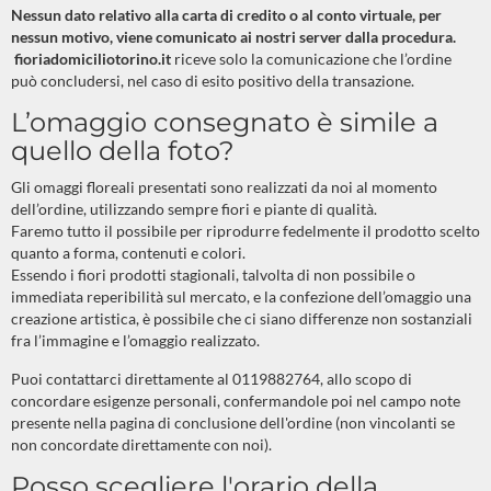
Nessun dato relativo alla carta di credito o al conto virtuale, per
nessun motivo, viene comunicato ai nostri server dalla procedura.
fioriadomiciliotorino.it
riceve solo la comunicazione che l’ordine
può concludersi, nel caso di esito positivo della transazione.
L’omaggio consegnato è simile a
quello della foto?
Gli omaggi floreali presentati sono realizzati da noi al momento
dell’ordine, utilizzando sempre fiori e piante di qualità.
Faremo tutto il possibile per riprodurre fedelmente il prodotto scelto
quanto a forma, contenuti e colori.
Essendo i fiori prodotti stagionali, talvolta di non possibile o
immediata reperibilità sul mercato, e la confezione dell’omaggio una
creazione artistica, è possibile che ci siano differenze non sostanziali
fra l’immagine e l’omaggio realizzato.
Puoi contattarci direttamente al 0119882764, allo scopo di
concordare esigenze personali, confermandole poi nel campo note
presente nella pagina di conclusione dell'ordine (non vincolanti se
non concordate direttamente con noi).
Posso scegliere l'orario della