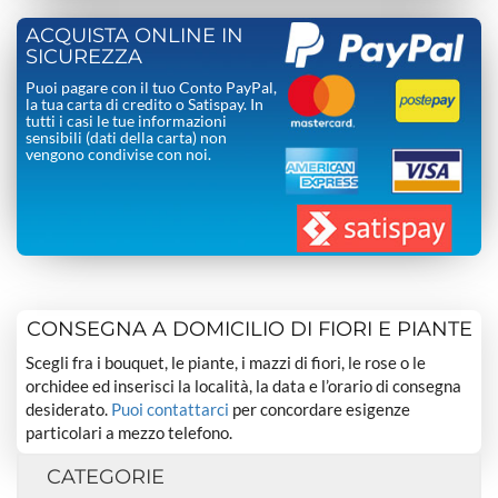
ACQUISTA ONLINE IN
SICUREZZA
Puoi pagare con il tuo Conto PayPal,
la tua carta di credito o Satispay. In
tutti i casi le tue informazioni
sensibili (dati della carta) non
vengono condivise con noi.
CONSEGNA A DOMICILIO DI FIORI E PIANTE
Scegli fra i bouquet, le piante, i mazzi di fiori, le rose o le
orchidee ed inserisci la località, la data e l’orario di consegna
desiderato.
Puoi contattarci
per concordare esigenze
particolari a mezzo telefono.
CATEGORIE