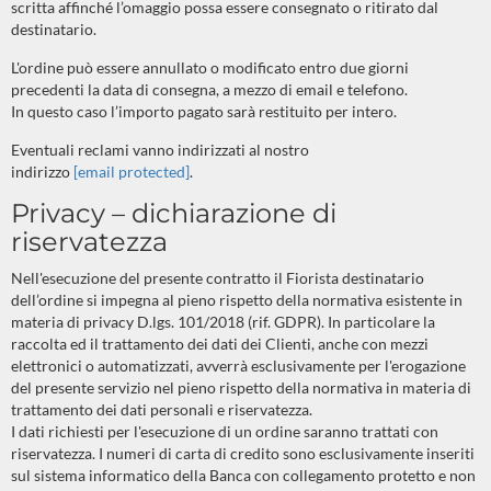
scritta affinché l’omaggio possa essere consegnato o ritirato dal
destinatario.
L'ordine può essere annullato o modificato entro due giorni
precedenti la data di consegna, a mezzo di email e telefono.
In questo caso l’importo pagato sarà restituito per intero.
Eventuali reclami vanno indirizzati al nostro
indirizzo
[email protected]
.
Privacy – dichiarazione di
riservatezza
Nell'esecuzione del presente contratto il Fiorista destinatario
dell’ordine si impegna al pieno rispetto della normativa esistente in
materia di privacy D.lgs. 101/2018 (rif. GDPR). In particolare la
raccolta ed il trattamento dei dati dei Clienti, anche con mezzi
elettronici o automatizzati, avverrà esclusivamente per l'erogazione
del presente servizio nel pieno rispetto della normativa in materia di
trattamento dei dati personali e riservatezza.
I dati richiesti per l'esecuzione di un ordine saranno trattati con
riservatezza. I numeri di carta di credito sono esclusivamente inseriti
sul sistema informatico della Banca con collegamento protetto e non