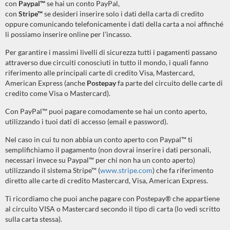
con
Paypal™
se hai un conto PayPal
,
con
Stripe™
se desideri inserire solo i dati della carta di credito
oppure comunicando telefonicamente i dati della carta a noi affinché
li possiamo inserire online per l’incasso.
Per garantire i massimi livelli di sicurezza tutti i pagamenti passano
attraverso due circuiti conosciuti in tutto il mondo, i quali fanno
riferimento alle principali carte di credito Visa, Mastercard,
American Express (anche
Postepay
fa parte del circuito delle carte di
credito come Visa o Mastercard).
Con PayPal™ puoi pagare comodamente se hai un conto aperto,
utilizzando i tuoi dati di accesso (email e password).
Nel caso in cui tu non abbia un conto aperto con Paypal™ ti
semplifichiamo il pagamento (non dovrai inserire i dati personali,
necessari invece su Paypal™ per chi non ha un conto aperto)
utilizzando il sistema Stripe™ (
www.stripe.com
) che fa riferimento
diretto alle carte di credito Mastercard, Visa, American Express.
Ti ricordiamo che puoi anche pagare con Postepay® che appartiene
al circuito VISA o Mastercard secondo il tipo di carta (lo vedi scritto
sulla carta stessa).