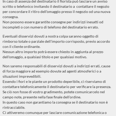
In caso di assenza del destinatario il fiorista può lasciare un avviso
scritto o telefonico invitando il destinatario a contattare il negozio
per concordare il ritiro dell’omaggio presso il negozio od una nuova
consegna.
Non possono essere garantite consegne per indirizzi inesatti od
incompleti o con numero di telefono del destinatario errato.
Eventuali disservizi dovuti a nostra colpa saranno oggetto di
rimborso totale o parziale dell'importo corrisposto, previo accordo
con il cliente ordinante.
Nessun altro importo potrà essere chiesto in aggiunta al prezzo
dell'omaggio, a qualsiasi titolo e per qualsiasi motivo.
Non saremo responsabili di disservizi dovuti a indirizzi errati, cause
di forza maggiore ad esempio dovute ad agenti atmosferici o a
situazioni imprevedibili.
Essendo i fiori e le piante un prodotto deperibile, ci riserviamo di
contattare telefonicamente il destinatario per verificare la presenza.
Se ciò non fosse di vostro gradimento, potete comunicarcelo nel
campo note, presente nella fase finale dell’ordine.
In questo caso non garantiamo la consegna se il destinatario non è
rintracciabile.
Ci attiveremo comunque per lasciare comunicazione telefonica o