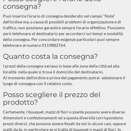
consegna?
Puoi inserire l’orario di consegna desiderato nel campo “Note”
dell’ordine ma, a causa di possibili problemi di organizzazione e di
traffico, non possiamo garantire sempre l’orario effettivo. Possiamo
però telefonare al destinatario per accordarci sui tempi e modalità
della consegna. Per concordare esigenze particolari puoi sempre
telefonare al numero 0119882764.
Quanto costa la consegna?
I prezzi della consegna variano in base alle zone della città ed alla
località nella quale si trova il domicilio del destinatario.
Al momento dell'ordine e prima del pagamento potrai selezionare il
luogo di consegna con il relativo costo.
Posso scegliere il prezzo del
prodotto?
Certamente. I bouquet, mazzi di fiori o piante possono avere diverse
dimensioni e confezionamenti ed a questa diversità corrispondono
prezzi diversi, che possono essere fissati da noi in alcuni casi, oppure
scelti da te, in particolare se si tratta di bouquet o mazzi di fiori. In