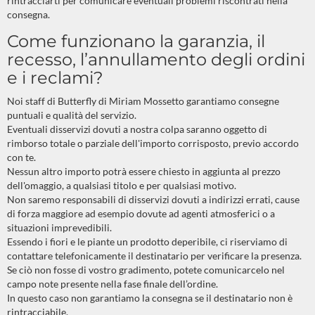
rintracciarti per comunicare eventuali problemi riscontrati nella
consegna.
Come funzionano la garanzia, il
recesso, l’annullamento degli ordini
e i reclami?
Noi staff di Butterfly di Miriam Mossetto garantiamo consegne
puntuali e qualità del servizio.
Eventuali disservizi dovuti a nostra colpa saranno oggetto di
rimborso totale o parziale dell'importo corrisposto, previo accordo
con te.
Nessun altro importo potrà essere chiesto in aggiunta al prezzo
dell'omaggio, a qualsiasi titolo e per qualsiasi motivo.
Non saremo responsabili di disservizi dovuti a indirizzi errati, cause
di forza maggiore ad esempio dovute ad agenti atmosferici o a
situazioni imprevedibili.
Essendo i fiori e le piante un prodotto deperibile, ci riserviamo di
contattare telefonicamente il destinatario per verificare la presenza.
Se ciò non fosse di vostro gradimento, potete comunicarcelo nel
campo note presente nella fase finale dell’ordine.
In questo caso non garantiamo la consegna se il destinatario non è
rintracciabile.